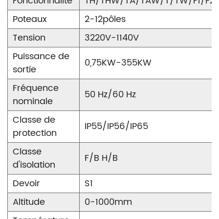
Fonctionnalité
TH/THW/TA/TAW/T/TW/F1/F2
Poteaux
2-12pôles
Tension
3220V-1140V
Puissance de
0,75KW-355KW
sortie
Fréquence
50 Hz/60 Hz
nominale
Classe de
IP55/IP56/IP65
protection
Classe
F/B H/B
d'isolation
Devoir
S1
Altitude
0-1000mm