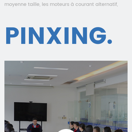
moyenne taille, les moteurs à courant alternatif,
etc. Nos produits sont exportés vers plus de 40
pays et régions au pays et à l'étranger qui sont
PINXING.
largement utilisés dans les domaines de l'extraction
du charbon, de la métallurgie, du ciment, de la
fabrication du papier, de la protection de
l'environnement, du pétrole, des produits chimiques,
du textile, du trafic routier, de la conservation de
l'eau, de l'électricité, construction navale et autres
usines et entreprises. Nous nous dirigeons vers les
économies d’énergie, l’efficacité, la protection de
l’environnement, l’automatisation intégrée et
l’internationalisation. Shanghai Pinxing Explosion-
proof Motor Co., Ltd vise à fournir de bons produits
automobiles et des solutions technologiques
automobiles aux entreprises industrielles mondiales