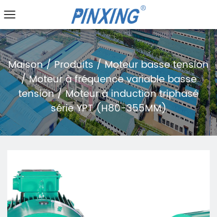
Maison
/
Produits
/
Moteur basse tension
/
Moteur à fréquence variable basse
tension
/
Moteur à induction triphasé
série YPT (H80-355MM)