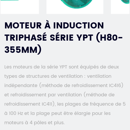
MOTEUR À INDUCTION
TRIPHASÉ SÉRIE YPT (H80-
355MM)
Les moteurs de la série YPT sont équipés de deux
types de structures de ventilation : ventilation
indépendante (méthode de refroidissement IC416)
et refroidissement par ventilation (méthode de
refroidissement IC411), les plages de fréquence de 5
à 100 Hz et la plage peut être élargie pour les
moteurs à 4 pôles et plus.