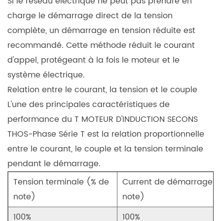
Si le réseau électrique ne peut pas prendre en
4.2
charge le démarrage direct de la tension
Direction
complète, un démarrage en tension réduite est
de
recommandé. Cette méthode réduit le courant
rotation
d'appel, protégeant à la fois le moteur et le
réversible
4.3
système électrique.
Adaptabilité
Relation entre le courant, la tension et le couple
aux
L'une des principales caractéristiques de
conditions
performance du
T MOTEUR D'INDUCTION SECONS
de
THOS-Phase Série T
est la relation proportionnelle
puissance
entre le courant, le couple et la tension terminale
5
pendant le démarrage.
Scénarios
et
Tension terminale (% de
Current de démarrage (
avantages
note)
note)
d'application
100%
100%