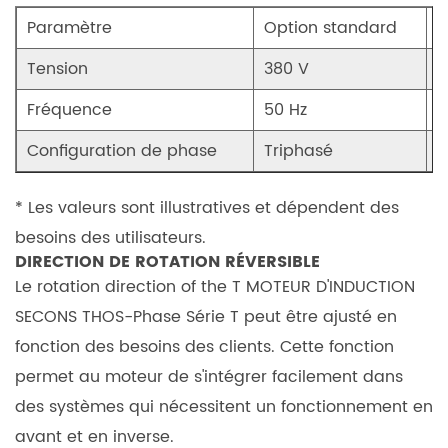
applications
Paramètre
Option standard
G
conviennent
au
Tension
380 V
2
moteur
Fréquence
50 Hz
5
d'induction
synchrone
Configuration de phase
Triphasé
F
triphasé
de
* Les valeurs sont illustratives et dépendent des
la
besoins des utilisateurs.
série
DIRECTION DE ROTATION RÉVERSIBLE
T?
Le rotation direction of the
T MOTEUR D'INDUCTION
7.2
SECONS THOS-Phase Série T
peut être ajusté en
2.
fonction des besoins des clients. Cette fonction
Le
permet au moteur de s'intégrer facilement dans
moteur
des systèmes qui nécessitent un fonctionnement en
peut-
avant et en inverse.
il