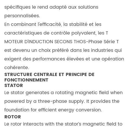
2.2
spécifiques le rend adapté aux solutions
Rotor
personnalisées.
2.3
En combinant l'efficacité, la stabilité et les
Dispositif
caractéristiques de contrôle polyvalent, les
T
d'excitation
2.3.1
MOTEUR D'INDUCTION SECONS THOS-Phase Série T
Caractéristiques
est devenu un choix préféré dans les industries qui
clés
exigent des performances élevées et une opération
3
cohérente.
Méthodes
STRUCTURE CENTRALE ET PRINCIPE DE
FONCTIONNEMENT
et
STATOR
performances
Le stator generates a rotating magnetic field when
de
powered by a three-phase supply. It provides the
départ
foundation for efficient energy conversion.
3.1
ROTOR
Démarrage
Le rotor interacts with the stator’s magnetic field to
direct