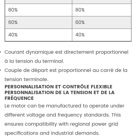
5.1
Scénarios
80%
80%
d'application
60%
60%
5.2
Résumé
40%
40%
des
avantages
Courant dynamique
est directement proportionnel
6
à la tension du terminal.
Conclusion
Couple de départ
est proportionnel au carré de la
7
tension terminale.
Questions
PERSONNALISATION ET CONTRÔLE FLEXIBLE
fréquemment
PERSONNALISATION DE LA TENSION ET DE LA
posées
FRÉQUENCE
Le motor can be manufactured to operate under
(FAQ)
7.1
different voltage and frequency standards. This
1.
ensures compatibility with regional power grid
Quelles
specifications and industrial demands.