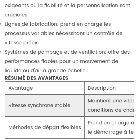
des
exigeants où la fiabilité et la personnalisation sont
méthodes
cruciales.
de
Lignes de fabrication: prend en charge les
départ
processus variables nécessitant un contrôle de
de
vitesse précis.
ce
moteur?
Systèmes de pompage et de ventilation: offre des
performances fiables pour un mouvement de
liquide ou d'air à grande échelle.
RÉSUMÉ DES AVANTAGES
Avantage
Description
Maintient une vites
Vitesse synchrone stable
conditions de charge
Prend en charge à l
Méthodes de départ flexibles
le démarrage à tens