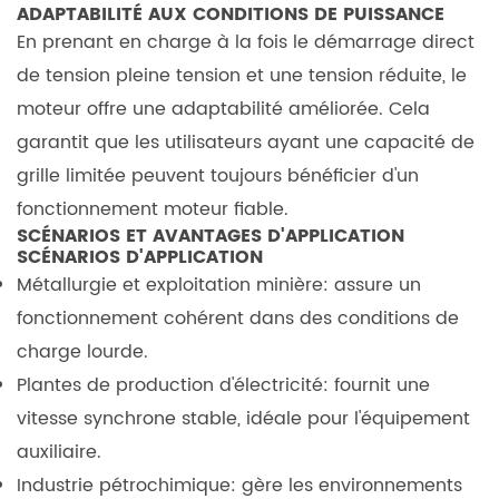
ADAPTABILITÉ AUX CONDITIONS DE PUISSANCE
être
En prenant en charge à la fois le démarrage direct
personnalisé
de tension pleine tension et une tension réduite, le
pour
moteur offre une adaptabilité améliorée. Cela
différentes
garantit que les utilisateurs ayant une capacité de
tensions,
fréquences
grille limitée peuvent toujours bénéficier d'un
ou
fonctionnement moteur fiable.
directions
SCÉNARIOS ET AVANTAGES D'APPLICATION
SCÉNARIOS D'APPLICATION
de
Métallurgie et exploitation minière: assure un
rotation?
fonctionnement cohérent dans des conditions de
7.3
charge lourde.
3.
Quels
Plantes de production d'électricité: fournit une
sont
vitesse synchrone stable, idéale pour l'équipement
les
auxiliaire.
avantages
Industrie pétrochimique: gère les environnements