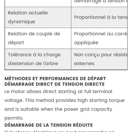
démarrage à tension réd
et
le
Relation actuelle
couple
Proportionnel à la tens
dynamique
4
Personnalisation
Relation de couple de
Proportionnel au carré d
et
départ
appliquée
contrôle
Tolérance à la charge
Non conçu pour résister 
flexible
d'extension de l'arbre
externes
4.1
Personnalisation
MÉTHODES ET PERFORMANCES DE DÉPART
de
DÉMARRAGE DIRECT DE TENSION DIRECTE
la
Le motor allows direct starting at full terminal
tension
voltage. This method provides high starting torque
et
and is suitable when the power grid capacity
de
permits.
la
DÉMARRAGE DE LA TENSION RÉDUITE
fréquence