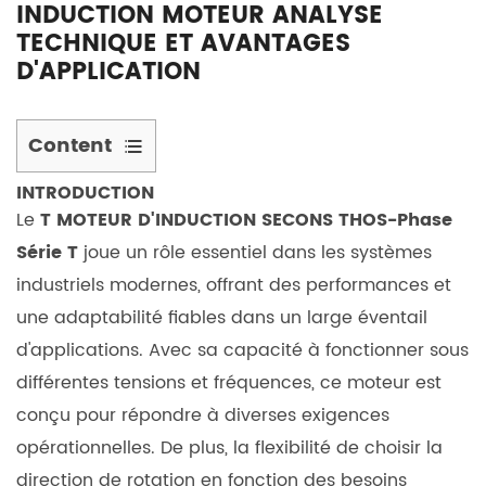
INDUCTION MOTEUR ANALYSE
TECHNIQUE ET AVANTAGES
D'APPLICATION
Content
1
INTRODUCTION
Introduction
Le
T MOTEUR D'INDUCTION SECONS THOS-Phase
2
Série T
joue un rôle essentiel dans les systèmes
Structure
industriels modernes, offrant des performances et
centrale
une adaptabilité fiables dans un large éventail
et
principe
d'applications. Avec sa capacité à fonctionner sous
de
différentes tensions et fréquences, ce moteur est
fonctionnement
conçu pour répondre à diverses exigences
2.1
opérationnelles. De plus, la flexibilité de choisir la
Stator
direction de rotation en fonction des besoins