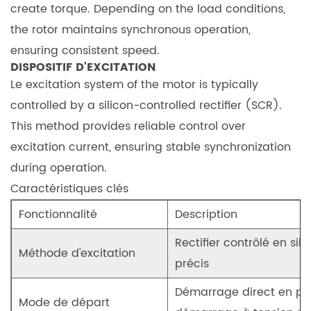
create torque. Depending on the load conditions,
de
the rotor maintains synchronous operation,
tension
ensuring consistent speed.
directe
DISPOSITIF D'EXCITATION
3.2
Le excitation system of the motor is typically
Démarrage
controlled by a silicon-controlled rectifier (SCR).
de
This method provides reliable control over
la
tension
excitation current, ensuring stable synchronization
réduite
during operation.
3.2.1
Caractéristiques clés
Relation
Fonctionnalité
Description
entre
le
Rectifier contrôlé en si
Méthode d'excitation
courant,
précis
la
Démarrage direct en ple
tension
Mode de départ