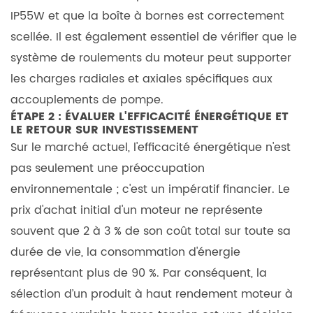
arbres
IP55W et que la boîte à bornes est correctement
6
scellée. Il est également essentiel de vérifier que le
Conclusion :
système de roulements du moteur peut supporter
prendre
les charges radiales et axiales spécifiques aux
la
décision
accouplements de pompe.
ÉTAPE 2 : ÉVALUER L'EFFICACITÉ ÉNERGÉTIQUE ET
finale
LE RETOUR SUR INVESTISSEMENT
d'investissement
Sur le marché actuel, l'efficacité énergétique n'est
7
pas seulement une préoccupation
Foire
environnementale ; c'est un impératif financier. Le
aux
prix d'achat initial d'un moteur ne représente
questions
(FAQ)
souvent que 2 à 3 % de son coût total sur toute sa
7.1
durée de vie, la consommation d'énergie
1.
représentant plus de 90 %. Par conséquent, la
Puis-
sélection d’un produit à haut rendement
moteur à
je