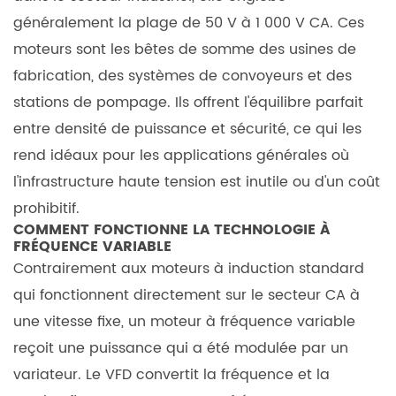
du
généralement la plage de 50 V à 1 000 V CA. Ces
couple
moteurs sont les bêtes de somme des usines de
et
fabrication, des systèmes de convoyeurs et des
de
stations de pompage. Ils offrent l'équilibre parfait
la
entre densité de puissance et sécurité, ce qui les
vitesse
rend idéaux pour les applications générales où
2.2.1
Comparaison :
l'infrastructure haute tension est inutile ou d'un coût
moteur
prohibitif.
standard
COMMENT FONCTIONNE LA TECHNOLOGIE À
FRÉQUENCE VARIABLE
et
Contrairement aux moteurs à induction standard
moteur
qui fonctionnent directement sur le secteur CA à
à
une vitesse fixe, un moteur à fréquence variable
fréquence
variable
reçoit une puissance qui a été modulée par un
2.3
variateur. Le VFD convertit la fréquence et la