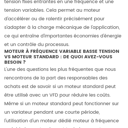
Quand
tension fixes entrantes en une fréquence et une
s’en
tension variables. Cela permet au moteur
tenir
d'accélérer ou de ralentir précisément pour
à
s'adapter à la charge mécanique de l'application,
un
ce qui entraîne d'importantes économies d'énergie
moteur
et un contrôle du processus.
standard
MOTEUR À FRÉQUENCE VARIABLE BASSE TENSION
3
VS MOTEUR STANDARD : DE QUOI AVEZ-VOUS
Étape
BESOIN ?
1 :
L'une des questions les plus fréquentes que nous
Définir
rencontrons de la part des responsables des
les
achats est de savoir si un moteur standard peut
exigences
être utilisé avec un VFD pour réduire les coûts.
de
Même si un moteur standard peut fonctionner sur
votre
un variateur pendant une courte période,
candidature
l'utilisation d'un moteur dédié
moteur à fréquence
3.1