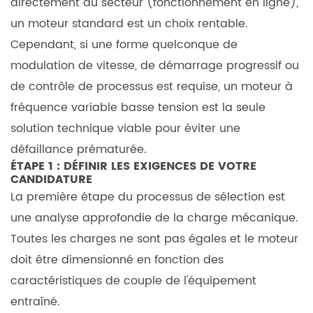
la
directement au secteur (fonctionnement en ligne),
maintenance
un moteur standard est un choix rentable.
5.1
Cependant, si une forme quelconque de
moteur
modulation de vitesse, de démarrage progressif ou
à
de contrôle de processus est requise, un
moteur à
fréquence
fréquence variable basse tension
est la seule
variable
solution technique viable pour éviter une
basse
défaillance prématurée.
tension
ÉTAPE 1 : DÉFINIR LES EXIGENCES DE VOTRE
troubleshooting
CANDIDATURE
guide
La première étape du processus de sélection est
5.2
une analyse approfondie de la charge mécanique.
causes
Toutes les charges ne sont pas égales et le moteur
courantes
doit être dimensionné en fonction des
de
caractéristiques de couple de l'équipement
surchauffe
entraîné.
dans