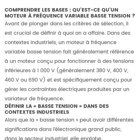
quoi
avez-
COMPRENDRE LES BASES : QU'EST-CE QU'UN
MOTEUR À FRÉQUENCE VARIABLE BASSE TENSION
?
vous
Avant de plonger dans les critères de sélection, il
besoin ?
est crucial de définir à quoi on a affaire. Dans des
2.1
contextes industriels, un
moteur à fréquence
Principales
variable basse tension
différences
fait généralement référence
de
à un moteur conçu pour fonctionner à des tensions
conception
inférieures à 1 000 V (généralement 380 V, 400 V,
(isolation
460 V ou 690 V) et est spécifiquement conçu pour
et
gérer les contraintes électriques produites par un
refroidissement)
variateur de fréquence.
2.2
DÉFINIR LA « BASSE TENSION » DANS DES
Comparaison
CONTEXTES INDUSTRIELS
des
Alors que la « basse tension » peut avoir différentes
performances :
significations dans l’électronique grand public,
contrôle
dans le secteur industriel, elle englobe