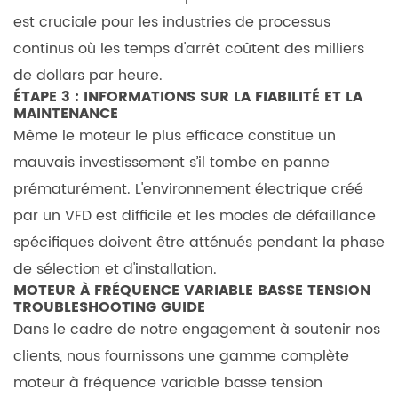
d'un
est cruciale pour les industries de processus
réacteur
continus où les temps d'arrêt coûtent des milliers
ou
de dollars par heure.
d'un
ÉTAPE 3 : INFORMATIONS SUR LA FIABILITÉ ET LA
MAINTENANCE
filtre
Même le moteur le plus efficace constitue un
lors
mauvais investissement s’il tombe en panne
de
l'installation
prématurément. L'environnement électrique créé
d'un
par un VFD est difficile et les modes de défaillance
moteur
spécifiques doivent être atténués pendant la phase
VFD ?
de sélection et d'installation.
7.5
MOTEUR À FRÉQUENCE VARIABLE BASSE TENSION
TROUBLESHOOTING GUIDE
5.
Dans le cadre de notre engagement à soutenir nos
Quelle
clients, nous fournissons une gamme complète
est
la
moteur à fréquence variable basse tension