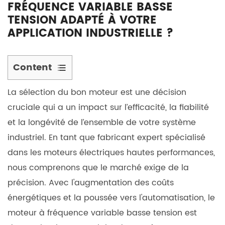
FRÉQUENCE VARIABLE BASSE
TENSION ADAPTÉ À VOTRE
APPLICATION INDUSTRIELLE ?
Content
1
La sélection du bon moteur est une décision
Comprendre
cruciale qui a un impact sur l’efficacité, la fiabilité
les
bases :
et la longévité de l’ensemble de votre système
qu'est-
industriel. En tant que fabricant expert spécialisé
ce
dans les moteurs électriques hautes performances,
qu'un
nous comprenons que le marché exige de la
moteur
précision. Avec l'augmentation des coûts
à
énergétiques et la poussée vers l'automatisation, le
fréquence
moteur à fréquence variable basse tension
est
variable