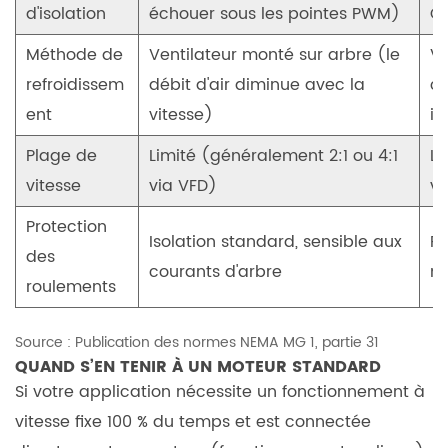
d'isolation
échouer sous les pointes PWM)
Co
variable
4.3
Méthode de
Ventilateur monté sur arbre (le
Ve
Les
refroidissem
débit d'air diminue avec la
co
avantages
ent
vitesse)
i
financiers
à
Plage de
Limité (généralement 2:1 ou 4:1
La
long
vitesse
via VFD)
vi
terme
Protection
5
Isolation standard, sensible aux
Ro
des
Étape
courants d'arbre
mi
3 :
roulements
Informations
sur
Source :
Publication des normes NEMA MG 1, partie 31
QUAND S’EN TENIR À UN MOTEUR STANDARD
la
Si votre application nécessite un fonctionnement à
fiabilité
et
vitesse fixe 100 % du temps et est connectée