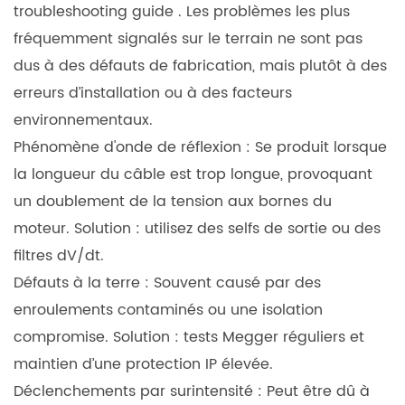
période
troubleshooting guide
. Les problèmes les plus
de
fréquemment signalés sur le terrain ne sont pas
récupération
dus à des défauts de fabrication, mais plutôt à des
typique
erreurs d’installation ou à des facteurs
pour
environnementaux.
la
Phénomène d'onde de réflexion :
Se produit lorsque
mise
la longueur du câble est trop longue, provoquant
à
un doublement de la tension aux bornes du
niveau
vers
moteur. Solution : utilisez des selfs de sortie ou des
un
filtres dV/dt.
moteur
Défauts à la terre :
Souvent causé par des
à
enroulements contaminés ou une isolation
fréquence
compromise. Solution : tests Megger réguliers et
variable
maintien d’une protection IP élevée.
à
Déclenchements par surintensité :
Peut être dû à
haut