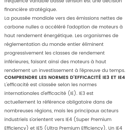
fréquence variable basse tension
est une décision
utiliser
financière stratégique.
un
La poussée mondiale vers des émissions nettes de
moteur
carbone nulles a accéléré l’adoption de moteurs à
à
haut rendement énergétique. Les organismes de
induction
standard
réglementation du monde entier éliminent
avec
progressivement les classes de rendement
un
inférieures, faisant ainsi des moteurs à haut
variateur
rendement un investissement à l’épreuve du temps.
de
COMPRENDRE LES NORMES D'EFFICACITÉ IE3 ET IE4
fréquence ?
L'efficacité est classée selon les normes
7.2
internationales d'efficacité (IE). IE3 est
2.
actuellement la référence obligatoire dans de
Quels
nombreuses régions, mais les principaux acteurs
sont
industriels s'orientent vers IE4 (Super Premium
les
Efficiency) et IE5 (Ultra Premium Efficiency). Un IE4