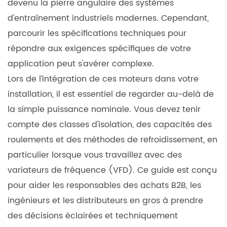
devenu la pierre angulaire des systèmes
basse
d'entraînement industriels modernes. Cependant,
tension
?
parcourir les spécifications techniques pour
1.1
répondre aux exigences spécifiques de votre
Définir
application peut s'avérer complexe.
la
Lors de l’intégration de ces moteurs dans votre
«
installation, il est essentiel de regarder au-delà de
basse
la simple puissance nominale. Vous devez tenir
tension
compte des classes d'isolation, des capacités des
»
roulements et des méthodes de refroidissement, en
dans
particulier lorsque vous travaillez avec des
des
contextes
variateurs de fréquence (VFD). Ce guide est conçu
industriels
pour aider les responsables des achats B2B, les
1.2
ingénieurs et les distributeurs en gros à prendre
Comment
des décisions éclairées et techniquement
fonctionne