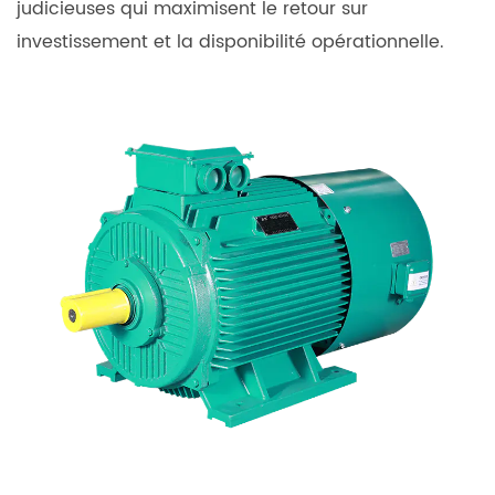
judicieuses qui maximisent le retour sur
la
investissement et la disponibilité opérationnelle.
technologie
à
fréquence
variable
2
moteur
à
fréquence
variable
basse
tension
vs
moteur
standard :
de