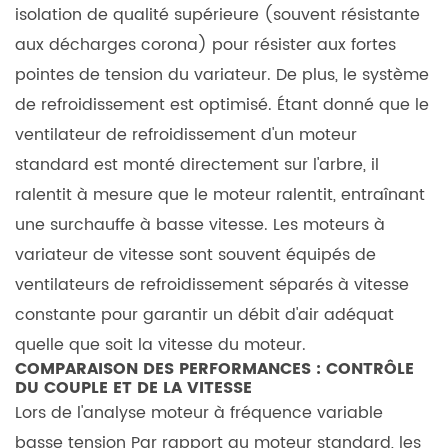
isolation de qualité supérieure (souvent résistante
VFD
aux décharges corona) pour résister aux fortes
basse
pointes de tension du variateur. De plus, le système
tension
pour
de refroidissement est optimisé. Étant donné que le
les
ventilateur de refroidissement d'un moteur
pompes
standard est monté directement sur l'arbre, il
4
ralentit à mesure que le moteur ralentit, entraînant
Étape
une surchauffe à basse vitesse. Les moteurs à
2 : Évaluer
variateur de vitesse sont souvent équipés de
l'efficacité
ventilateurs de refroidissement séparés à vitesse
énergétique
constante pour garantir un débit d'air adéquat
et
quelle que soit la vitesse du moteur.
le
COMPARAISON DES PERFORMANCES : CONTRÔLE
retour
DU COUPLE ET DE LA VITESSE
sur
Lors de l'analyse
moteur à fréquence variable
investissement
basse tension
Par rapport au moteur standard, les