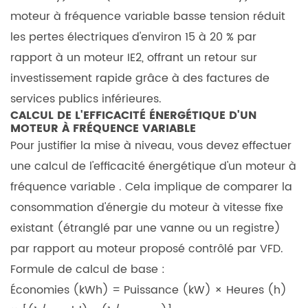
principaux
moteur à fréquence variable basse tension
réduit
avantages
les pertes électriques d'environ 15 à 20 % par
de
l’utilisation
rapport à un moteur IE2, offrant un retour sur
d’un
investissement rapide grâce à des factures de
moteur
services publics inférieures.
IE4
CALCUL DE L'EFFICACITÉ ÉNERGÉTIQUE D'UN
MOTEUR À FRÉQUENCE VARIABLE
Super
Pour justifier la mise à niveau, vous devez effectuer
Premium
une
calcul de l'efficacité énergétique d'un moteur à
Efficiency
?
fréquence variable
. Cela implique de comparer la
7.3
consommation d'énergie du moteur à vitesse fixe
3.
existant (étranglé par une vanne ou un registre)
Comment
par rapport au moteur proposé contrôlé par VFD.
puis-
Formule de calcul de base :
je
Économies (kWh) = Puissance (kW) × Heures (h)
déterminer