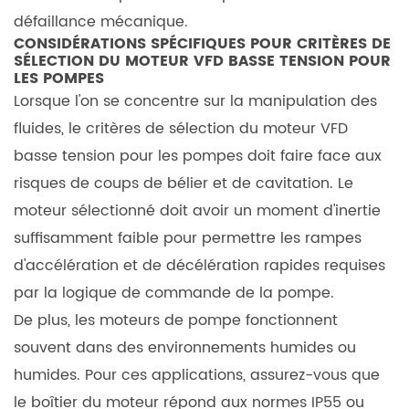
longue
défaillance mécanique.
CONSIDÉRATIONS SPÉCIFIQUES POUR
CRITÈRES DE
durée
SÉLECTION DU MOTEUR VFD BASSE TENSION POUR
de
LES POMPES
vie
Lorsque l'on se concentre sur la manipulation des
5.4
fluides, le
critères de sélection du moteur VFD
Courants
basse tension pour les pompes
doit faire face aux
de
risques de coups de bélier et de cavitation. Le
roulement
moteur sélectionné doit avoir un moment d'inertie
et
suffisamment faible pour permettre les rampes
solutions
d'accélération et de décélération rapides requises
de
mise
par la logique de commande de la pompe.
à
De plus, les moteurs de pompe fonctionnent
la
souvent dans des environnements humides ou
terre
humides. Pour ces applications, assurez-vous que
des
le boîtier du moteur répond aux normes IP55 ou