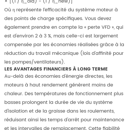
× [(1 / η_old) - (1 / η_new)]
le
Où
η
représente l’efficacité du système moteur à
type
des points de charge spécifiques. Vous devez
de
boîtier
également prendre en compte la « perte VFD », qui
correct
est d'environ 2 à 3 %, mais celle-ci est largement
(indice
compensée par les économies réalisées grâce à la
IP)
réduction du travail mécanique (lois d'affinité pour
pour
les pompes/ventilateurs).
mon
LES AVANTAGES FINANCIERS À LONG TERME
moteur
Au-delà des économies d'énergie directes, les
?
moteurs à haut rendement génèrent moins de
7.4
chaleur. Des températures de fonctionnement plus
4.
basses prolongent la durée de vie du système
Pourquoi
d'isolation et de la graisse dans les roulements,
ai-
réduisant ainsi les temps d'arrêt pour maintenance
je
et les intervalles de remplacement. Cette fiabilité
besoin