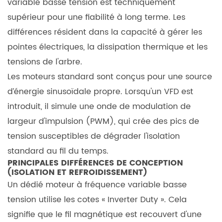
variable basse tension
est techniquement
Types
supérieur pour une fiabilité à long terme. Les
de
charge :
différences résident dans la capacité à gérer les
couple
pointes électriques, la dissipation thermique et les
constant
tensions de l'arbre.
ou
Les moteurs standard sont conçus pour une source
couple
d’énergie sinusoïdale propre. Lorsqu'un VFD est
variable
introduit, il simule une onde de modulation de
3.2
largeur d'impulsion (PWM), qui crée des pics de
Considérations
tension susceptibles de dégrader l'isolation
spécifiques
standard au fil du temps.
pour
PRINCIPALES DIFFÉRENCES DE CONCEPTION
critères
(ISOLATION ET REFROIDISSEMENT)
de
Un dédié
moteur à fréquence variable basse
sélection
tension
utilise les cotes « Inverter Duty ». Cela
du
signifie que le fil magnétique est recouvert d'une
moteur