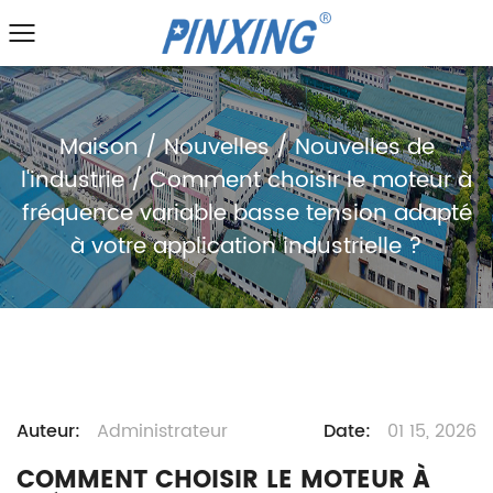
Maison
/
Nouvelles
/
Nouvelles de
l'industrie
/
Comment choisir le moteur à
fréquence variable basse tension adapté
à votre application industrielle ?
Auteur:
Administrateur
Date:
01 15, 2026
COMMENT CHOISIR LE MOTEUR À