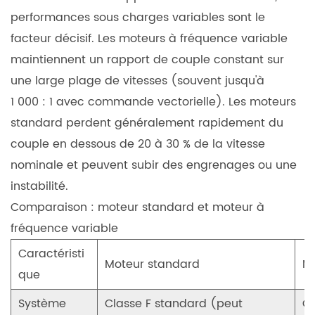
4.1
performances sous charges variables sont le
Comprendre
facteur décisif. Les moteurs à fréquence variable
les
maintiennent un rapport de couple constant sur
normes
d'efficacité
une large plage de vitesses (souvent jusqu'à
IE3
1 000 : 1 avec commande vectorielle). Les moteurs
et
standard perdent généralement rapidement du
IE4
couple en dessous de 20 à 30 % de la vitesse
4.2
nominale et peuvent subir des engrenages ou une
calcul
instabilité.
de
Comparaison : moteur standard et moteur à
l'efficacité
fréquence variable
énergétique
d'un
Caractéristi
Moteur standard
Mo
moteur
que
à
Système
Classe F standard (peut
Cl
fréquence