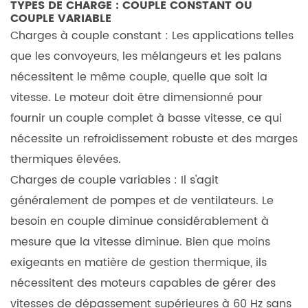
TYPES DE CHARGE : COUPLE CONSTANT OU
les
COUPLE VARIABLE
moteurs
Charges à couple constant :
Les applications telles
à
que les convoyeurs, les mélangeurs et les palans
onduleur
nécessitent le même couple, quelle que soit la
5.2.1
vitesse. Le moteur doit être dimensionné pour
Symptômes
fournir un couple complet à basse vitesse, ce qui
de
surchauffe
nécessite un refroidissement robuste et des marges
et
thermiques élevées.
remèdes
Charges de couple variables :
Il s'agit
5.3
généralement de pompes et de ventilateurs. Le
Conseils
besoin en couple diminue considérablement à
de
mesure que la vitesse diminue. Bien que moins
maintenance
exigeants en matière de gestion thermique, ils
préventive
nécessitent des moteurs capables de gérer des
pour
vitesses de dépassement supérieures à 60 Hz sans
une